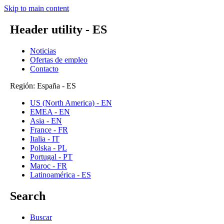
Skip to main content
Header utility - ES
Noticias
Ofertas de empleo
Contacto
Región: España - ES
US (North America) - EN
EMEA - EN
Asia - EN
France - FR
Italia - IT
Polska - PL
Portugal - PT
Maroc - FR
Latinoamérica - ES
Search
Buscar