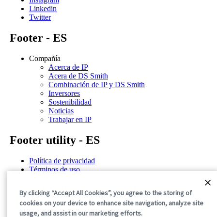
Linkedin
Twitter
Footer - ES
Compañía
Acerca de IP
Acera de DS Smith
Combinación de IP y DS Smith
Inversores
Sostenibilidad
Noticias
Trabajar en IP
Footer utility - ES
Política de privacidad
Términos de uso
Declaración de confidencialidad
Política de cookies
By clicking “Accept All Cookies”, you agree to the storing of
Términos y condiciones generales
cookies on your device to enhance site navigation, analyze site
©2026 International Paper. All Rights Reserved.
usage, and assist in our marketing efforts.