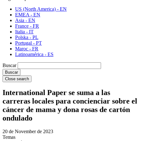
US (North America) - EN
EMEA - EN
Asia - EN
France - FR
Italia - IT
Polska - PL
Portugal - PT
Maroc - FR
Latinoamérica - ES
Buscar
Close search
International Paper se suma a las
carreras locales para concienciar sobre el
cáncer de mama y dona rosas de cartón
ondulado
20 de November de 2023
Temas