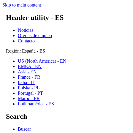
Skip to main content
Header utility - ES
Noticias
Ofertas de empleo
Contacto
Región: España - ES
US (North America) - EN
EMEA - EN
Asia - EN
France - FR
Italia - IT
Polska - PL
Portugal - PT
Maroc - FR
Latinoamérica - ES
Search
Buscar