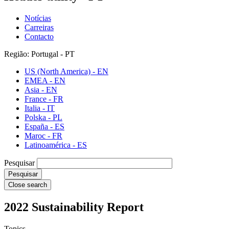
Notícias
Carreiras
Contacto
Região: Portugal - PT
US (North America) - EN
EMEA - EN
Asia - EN
France - FR
Italia - IT
Polska - PL
España - ES
Maroc - FR
Latinoamérica - ES
Pesquisar
Close search
2022 Sustainability Report
Topics