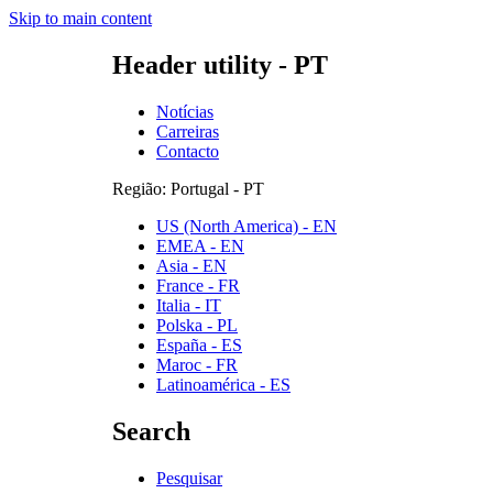
Skip to main content
Header utility - PT
Notícias
Carreiras
Contacto
Região: Portugal - PT
US (North America) - EN
EMEA - EN
Asia - EN
France - FR
Italia - IT
Polska - PL
España - ES
Maroc - FR
Latinoamérica - ES
Search
Pesquisar