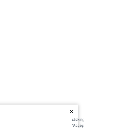
By
clicking
“Accept