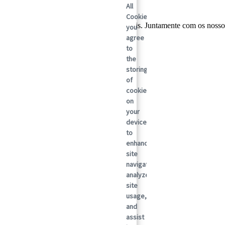
All
Cookies”,
lobal em soluções de embalagens sustentáveis. Juntamente com os nosso
you
ada vez.
agree
to
the
storing
of
cookies
on
your
device
to
enhance
site
navigation,
analyze
site
usage,
and
assist