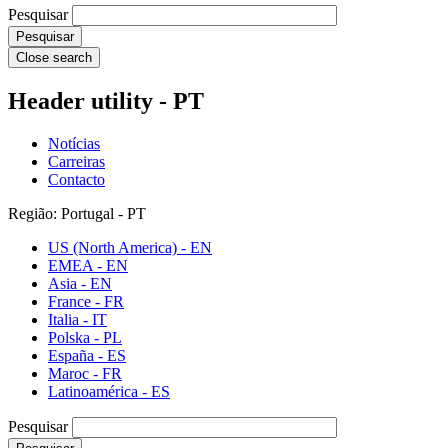
Pesquisar
Close search
Header utility - PT
Notícias
Carreiras
Contacto
Região: Portugal - PT
US (North America) - EN
EMEA - EN
Asia - EN
France - FR
Italia - IT
Polska - PL
España - ES
Maroc - FR
Latinoamérica - ES
Pesquisar