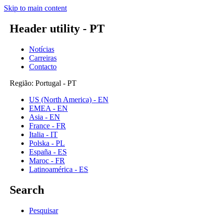
Skip to main content
Header utility - PT
Notícias
Carreiras
Contacto
Região: Portugal - PT
US (North America) - EN
EMEA - EN
Asia - EN
France - FR
Italia - IT
Polska - PL
España - ES
Maroc - FR
Latinoamérica - ES
Search
Pesquisar