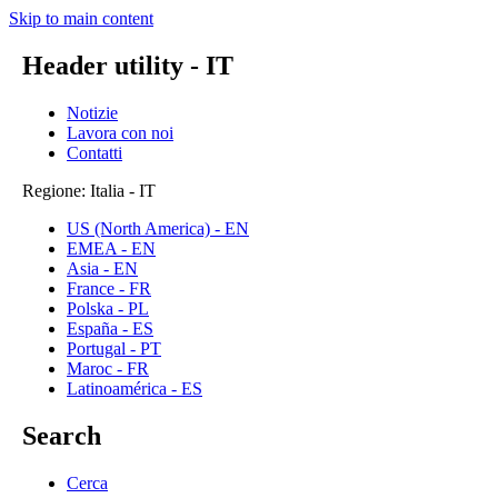
Skip to main content
Header utility - IT
Notizie
Lavora con noi
Contatti
Regione: Italia - IT
US (North America) - EN
EMEA - EN
Asia - EN
France - FR
Polska - PL
España - ES
Portugal - PT
Maroc - FR
Latinoamérica - ES
Search
Cerca