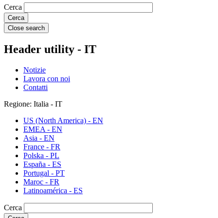
Cerca
Close search
Header utility - IT
Notizie
Lavora con noi
Contatti
Regione: Italia - IT
US (North America) - EN
EMEA - EN
Asia - EN
France - FR
Polska - PL
España - ES
Portugal - PT
Maroc - FR
Latinoamérica - ES
Cerca