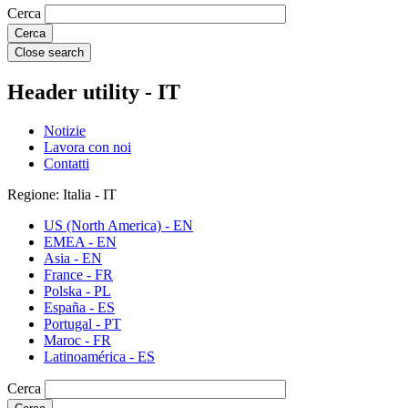
Cerca
Close search
Header utility - IT
Notizie
Lavora con noi
Contatti
Regione: Italia - IT
US (North America) - EN
EMEA - EN
Asia - EN
France - FR
Polska - PL
España - ES
Portugal - PT
Maroc - FR
Latinoamérica - ES
Cerca