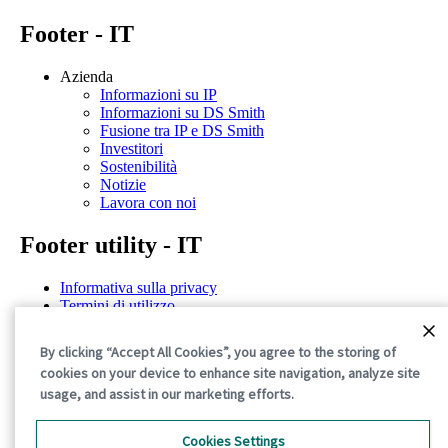
Footer - IT
Azienda
Informazioni su IP
Informazioni su DS Smith
Fusione tra IP e DS Smith
Investitori
Sostenibilità
Notizie
Lavora con noi
Footer utility - IT
Informativa sulla privacy
Termini di utilizzo
Dichiarazioni di trasparenza
Politica sui cookie
By clicking “Accept All Cookies”, you agree to the storing of
Termini e condizioni generali
cookies on your device to enhance site navigation, analyze site
©2026 International Paper. All Rights Reserved.
usage, and assist in our marketing efforts.
Cookies Settings