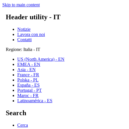
Skip to main content
Header utility - IT
Notizie
Lavora con noi
Contatti
Regione: Italia - IT
US (North America) - EN
EMEA - EN
Asia - EN
France - FR
Polska - PL
España - ES
Portugal - PT
Maroc - FR
Latinoamérica - ES
Search
Cerca