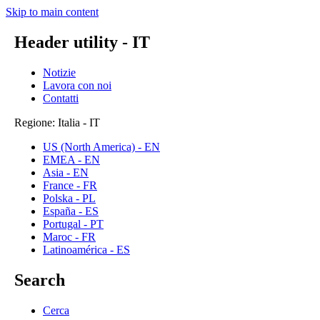
Skip to main content
Header utility - IT
Notizie
Lavora con noi
Contatti
Regione: Italia - IT
US (North America) - EN
EMEA - EN
Asia - EN
France - FR
Polska - PL
España - ES
Portugal - PT
Maroc - FR
Latinoamérica - ES
Search
Cerca