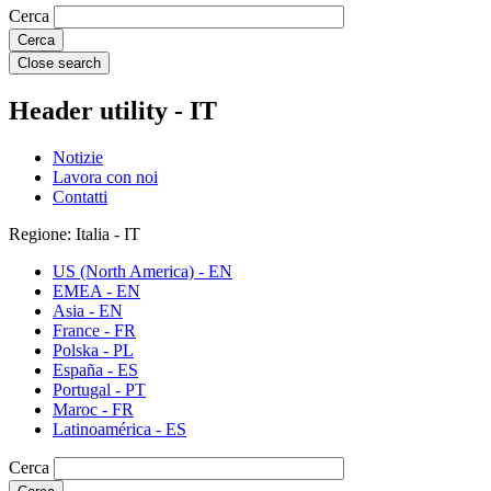
Cerca
Close search
Header utility - IT
Notizie
Lavora con noi
Contatti
Regione: Italia - IT
US (North America) - EN
EMEA - EN
Asia - EN
France - FR
Polska - PL
España - ES
Portugal - PT
Maroc - FR
Latinoamérica - ES
Cerca