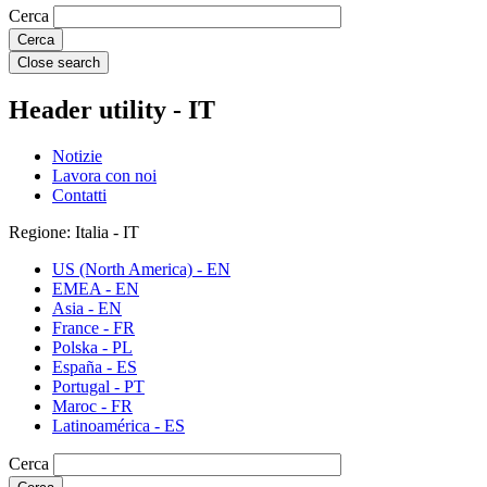
Cerca
Close search
Header utility - IT
Notizie
Lavora con noi
Contatti
Regione: Italia - IT
US (North America) - EN
EMEA - EN
Asia - EN
France - FR
Polska - PL
España - ES
Portugal - PT
Maroc - FR
Latinoamérica - ES
Cerca