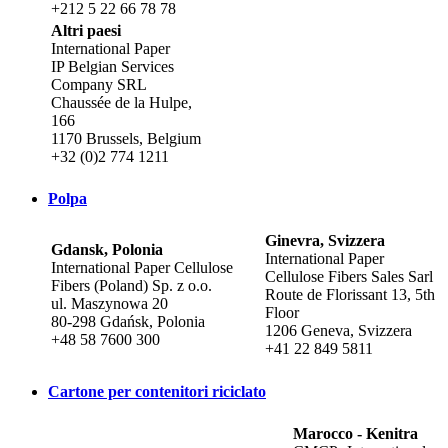
+212 5 22 66 78 78
Altri paesi
International Paper
IP Belgian Services
Company SRL
Chaussée de la Hulpe,
166
1170 Brussels, Belgium
+32 (0)2 774 1211
Polpa
Ginevra, Svizzera
Gdansk, Polonia
International Paper
International Paper Cellulose
Cellulose Fibers Sales Sarl
Fibers (Poland) Sp. z o.o.
Route de Florissant 13, 5th
ul. Maszynowa 20
Floor
80-298 Gdańsk, Polonia
1206 Geneva, Svizzera
+48 58 7600 300
+41 22 849 5811
Cartone per contenitori riciclato
Marocco - Kenitra