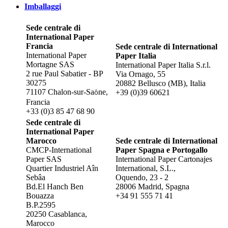
Imballaggi
Sede centrale di
International Paper
Francia
Sede centrale di International
International Paper
Paper Italia
Mortagne SAS
International Paper Italia S.r.l.
2 rue Paul Sabatier - BP
Via Ornago, 55
30275
20882 Bellusco (MB), Italia
71107 Chalon-sur-Sa
ne,
+39 (0)39 60621
ô
Francia
+33 (0)3 85 47 68 90
Sede centrale di
International Paper
Marocco
Sede centrale di International
CMCP-International
Paper Spagna e Portogallo
Paper SAS
International Paper​ Cartonajes
Quartier Industriel Aîn
International, S.L.,​
Sebâa
Oquendo, 23 - 2
Bd.El Hanch Ben
28006 Madrid, Spagna
Bouazza
+34 91 555 71 41
B.P.2595
20250 Casablanca,
Marocco