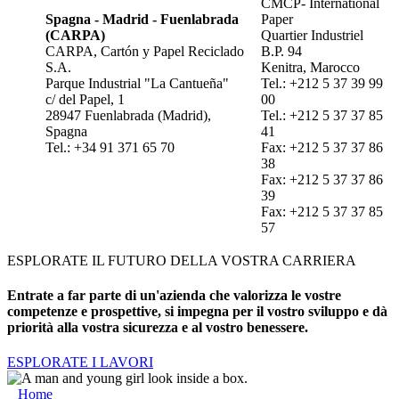
CMCP- International
Spagna - Madrid - Fuenlabrada
Paper ​
(CARPA)​
Quartier Industriel​
CARPA, Cartón y Papel Reciclado
B.P. 94​
S.A.​
Kenitra​, Marocco ​
Parque Industrial "La Cantueña"​
Tel.: +212 5 37 39 99
c/ del Papel, 1​
00​
28947 Fuenlabrada (Madrid)​,
Tel.: +212 5 37 37 85
Spagna​
41​
Tel.: +34 91 371 65 70
Fax: +212 5 37 37 86
38​
Fax: +212 5 37 37 86
39​
Fax: +212 5 37 37 85
57​
ESPLORATE IL FUTURO DELLA VOSTRA CARRIERA
Entrate a far parte di un'azienda che valorizza le vostre
competenze e prospettive, si impegna per il vostro sviluppo e dà
priorità alla vostra sicurezza e al vostro benessere.
ESPLORATE I LAVORI
Home