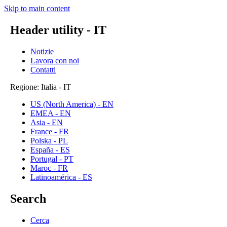
Skip to main content
Header utility - IT
Notizie
Lavora con noi
Contatti
Regione: Italia - IT
US (North America) - EN
EMEA - EN
Asia - EN
France - FR
Polska - PL
España - ES
Portugal - PT
Maroc - FR
Latinoamérica - ES
Search
Cerca