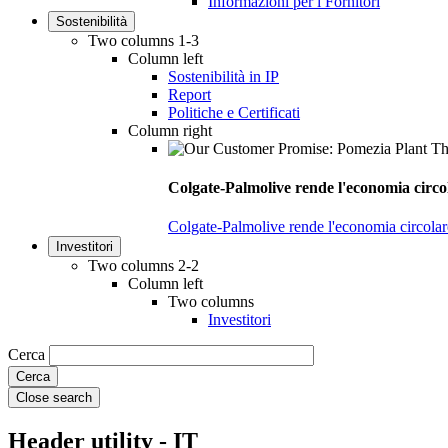
Informazioni per i Fornitori
Sostenibilità
Two columns 1-3
Column left
Sostenibilità in IP
Report
Politiche e Certificati
Column right
Colgate-Palmolive rende l'economia circol
Colgate-Palmolive rende l'economia circolare
Investitori
Two columns 2-2
Column left
Two columns
Investitori
Cerca
Close search
Header utility - IT