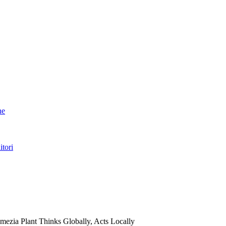
ne
itori