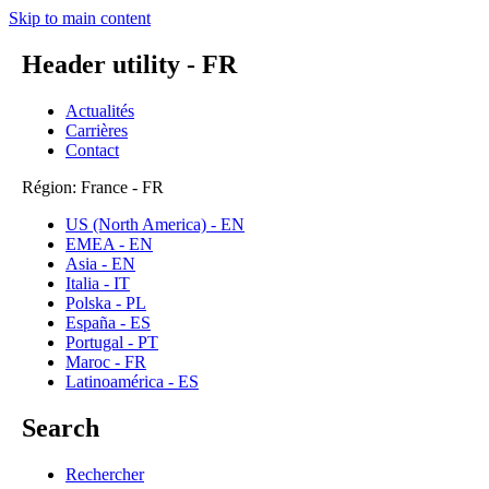
Skip to main content
Header utility - FR
Actualités
Carrières
Contact
Région: France - FR
US (North America) - EN
EMEA - EN
Asia - EN
Italia - IT
Polska - PL
España - ES
Portugal - PT
Maroc - FR
Latinoamérica - ES
Search
Rechercher