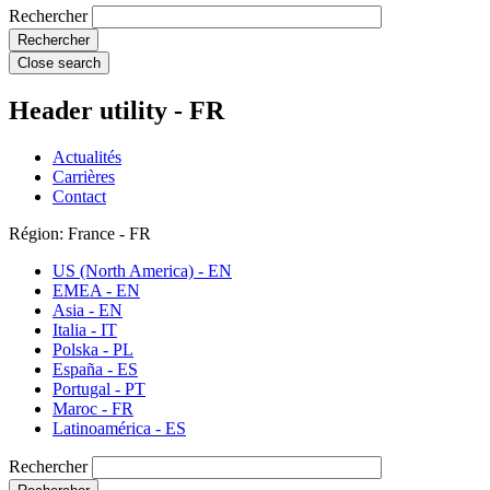
Rechercher
Close search
Header utility - FR
Actualités
Carrières
Contact
Région: France - FR
US (North America) - EN
EMEA - EN
Asia - EN
Italia - IT
Polska - PL
España - ES
Portugal - PT
Maroc - FR
Latinoamérica - ES
Rechercher