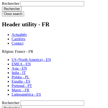
Rechercher
Close search
Header utility - FR
Actualités
Carrières
Contact
Région: France - FR
US (North America) - EN
EMEA - EN
Asia - EN
Italia - IT
Polska - PL
España - ES
Portugal - PT
Maroc - FR
Latinoamérica - ES
Rechercher