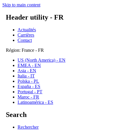
Skip to main content
Header utility - FR
Actualités
Carrières
Contact
Région: France - FR
US (North America) - EN
EMEA - EN
Asia - EN
Italia - IT
Polska - PL
España - ES
Portugal - PT
Maroc - FR
Latinoamérica - ES
Search
Rechercher