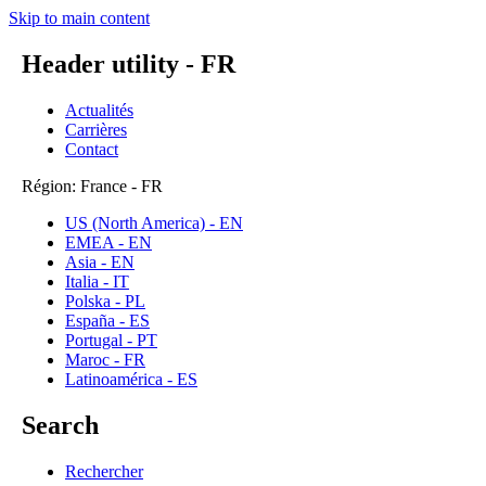
Skip to main content
Header utility - FR
Actualités
Carrières
Contact
Région: France - FR
US (North America) - EN
EMEA - EN
Asia - EN
Italia - IT
Polska - PL
España - ES
Portugal - PT
Maroc - FR
Latinoamérica - ES
Search
Rechercher