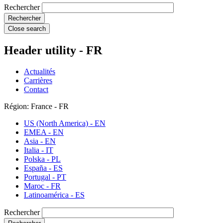
Rechercher
Close search
Header utility - FR
Actualités
Carrières
Contact
Région: France - FR
US (North America) - EN
EMEA - EN
Asia - EN
Italia - IT
Polska - PL
España - ES
Portugal - PT
Maroc - FR
Latinoamérica - ES
Rechercher