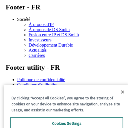
Footer - FR
Société
À propos d'IP
À propos de DS Smith
Fusion entre IP et DS Smith
Investisseurs
Développement Durable
Actualités
Carrières
Footer utility - FR
Politique de confidentialité
Conditions d'utilisation
Déclarations de situation
Politique de cookies
By clicking “Accept All Cookies”, you agree to the storing of
Conditions générales
cookies on your device to enhance site navigation, analyze site
©2026 International Paper. All Rights Reserved.
usage, and assist in our marketing efforts.
Cookies Settings