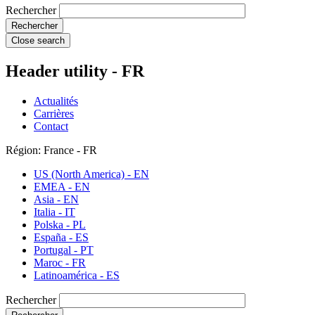
Rechercher
Close search
Header utility - FR
Actualités
Carrières
Contact
Région: France - FR
US (North America) - EN
EMEA - EN
Asia - EN
Italia - IT
Polska - PL
España - ES
Portugal - PT
Maroc - FR
Latinoamérica - ES
Rechercher