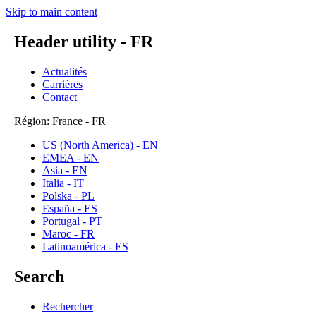
Skip to main content
Header utility - FR
Actualités
Carrières
Contact
Région: France - FR
US (North America) - EN
EMEA - EN
Asia - EN
Italia - IT
Polska - PL
España - ES
Portugal - PT
Maroc - FR
Latinoamérica - ES
Search
Rechercher