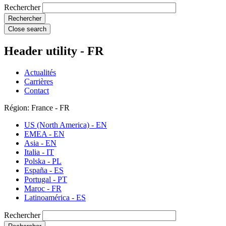
Rechercher
Close search
Header utility - FR
Actualités
Carrières
Contact
Région: France - FR
US (North America) - EN
EMEA - EN
Asia - EN
Italia - IT
Polska - PL
España - ES
Portugal - PT
Maroc - FR
Latinoamérica - ES
Rechercher