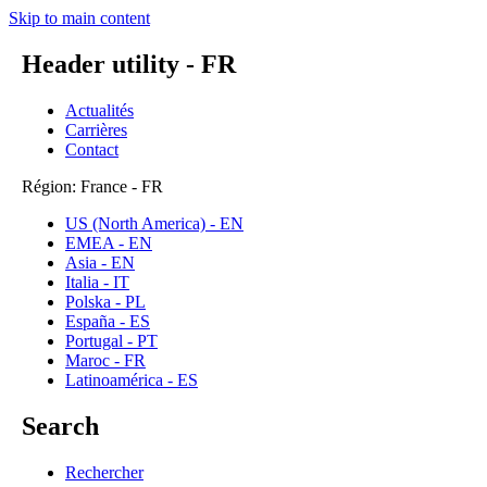
Skip to main content
Header utility - FR
Actualités
Carrières
Contact
Région: France - FR
US (North America) - EN
EMEA - EN
Asia - EN
Italia - IT
Polska - PL
España - ES
Portugal - PT
Maroc - FR
Latinoamérica - ES
Search
Rechercher