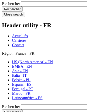
Rechercher
Close search
Header utility - FR
Actualités
Carrières
Contact
Région: France - FR
US (North America) - EN
EMEA - EN
Asia - EN
Italia - IT
Polska - PL
España - ES
Portugal - PT
Maroc - FR
Latinoamérica - ES
Rechercher