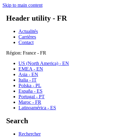
Skip to main content
Header utility - FR
Actualités
Carrières
Contact
Région: France - FR
US (North America) - EN
EMEA - EN
Asia - EN
Italia - IT
Polska - PL
España - ES
Portugal - PT
Maroc - FR
Latinoamérica - ES
Search
Rechercher