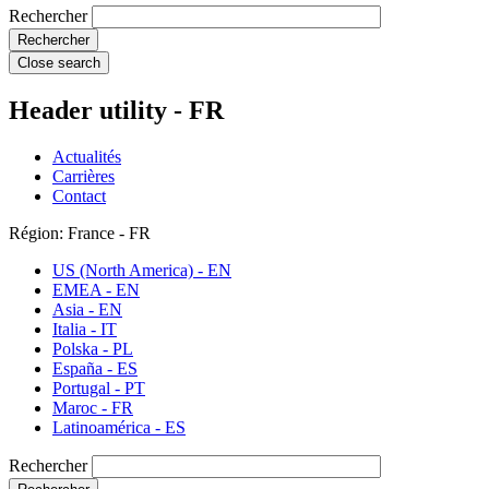
Rechercher
Close search
Header utility - FR
Actualités
Carrières
Contact
Région: France - FR
US (North America) - EN
EMEA - EN
Asia - EN
Italia - IT
Polska - PL
España - ES
Portugal - PT
Maroc - FR
Latinoamérica - ES
Rechercher