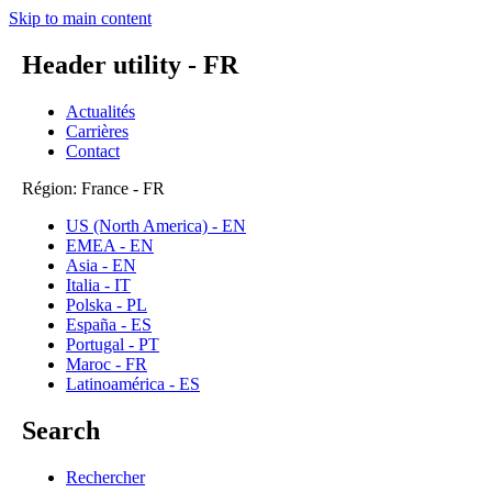
Skip to main content
Header utility - FR
Actualités
Carrières
Contact
Région: France - FR
US (North America) - EN
EMEA - EN
Asia - EN
Italia - IT
Polska - PL
España - ES
Portugal - PT
Maroc - FR
Latinoamérica - ES
Search
Rechercher