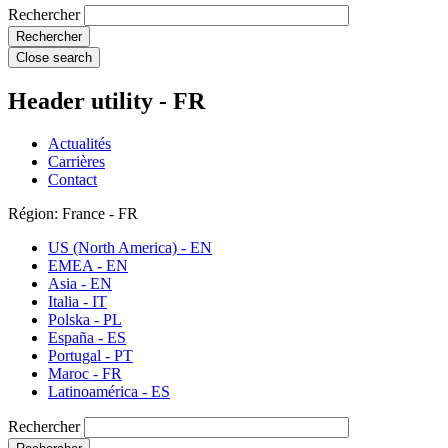
Rechercher
Close search
Header utility - FR
Actualités
Carrières
Contact
Région: France - FR
US (North America) - EN
EMEA - EN
Asia - EN
Italia - IT
Polska - PL
España - ES
Portugal - PT
Maroc - FR
Latinoamérica - ES
Rechercher