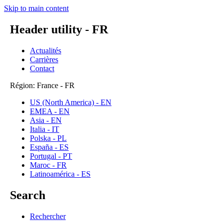
Skip to main content
Header utility - FR
Actualités
Carrières
Contact
Région: France - FR
US (North America) - EN
EMEA - EN
Asia - EN
Italia - IT
Polska - PL
España - ES
Portugal - PT
Maroc - FR
Latinoamérica - ES
Search
Rechercher