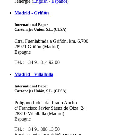
l'énergie (
English
-
Español
)
Madrid - Griñón
International Paper
Cartonajes Unión, S.L. (CUSA)
Ctra. Fuenlabrada a Griñón, km. 6,700
28971 Griñón (Madrid)
Espagne
Tél. : +34 91 814 92 00
Madrid - Villalbilla
International Paper
Cartonajes Unión, S.L. (CUSA)
Polígono Industrial Prado Ancho
c/ Francisco Javier Sáenz de Oiza, 24
28810 Villalbilla (Madrid)
Espagne
Tél. : +34 91 888 13 50
Email : ventas.madrid@ipaper.com