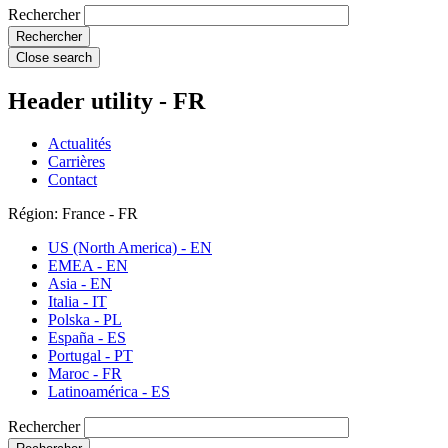
Rechercher
Close search
Header utility - FR
Actualités
Carrières
Contact
Région: France - FR
US (North America) - EN
EMEA - EN
Asia - EN
Italia - IT
Polska - PL
España - ES
Portugal - PT
Maroc - FR
Latinoamérica - ES
Rechercher