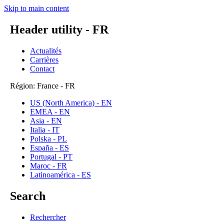
Skip to main content
Header utility - FR
Actualités
Carrières
Contact
Région: France - FR
US (North America) - EN
EMEA - EN
Asia - EN
Italia - IT
Polska - PL
España - ES
Portugal - PT
Maroc - FR
Latinoamérica - ES
Search
Rechercher