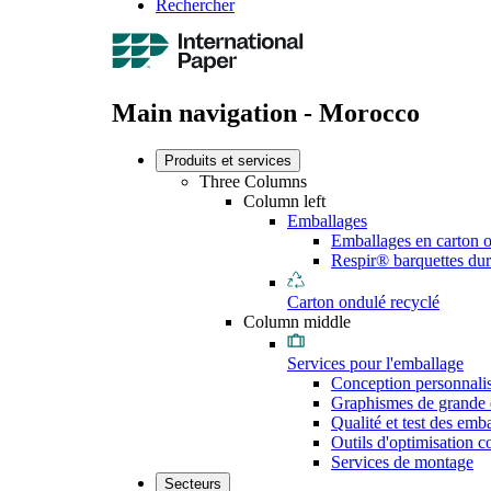
Rechercher
Main navigation - Morocco
Produits et services
Three Columns
Column left
Emballages
Emballages en carton 
Respir® barquettes dur
Carton ondulé recyclé
Column middle
Services pour l'emballage
Conception personnali
Graphismes de grande 
Qualité et test des emb
Outils d'optimisation 
Services de montage
Secteurs