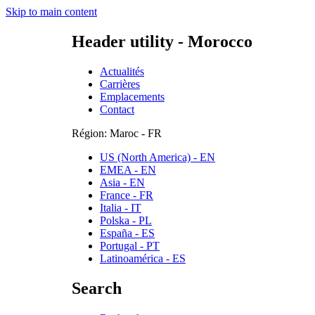
Skip to main content
Header utility - Morocco
Actualités
Carrières
Emplacements
Contact
Région: Maroc - FR
US (North America) - EN
EMEA - EN
Asia - EN
France - FR
Italia - IT
Polska - PL
España - ES
Portugal - PT
Latinoamérica - ES
Search