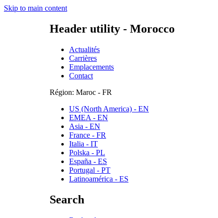
Skip to main content
Header utility - Morocco
Actualités
Carrières
Emplacements
Contact
Région: Maroc - FR
US (North America) - EN
EMEA - EN
Asia - EN
France - FR
Italia - IT
Polska - PL
España - ES
Portugal - PT
Latinoamérica - ES
Search