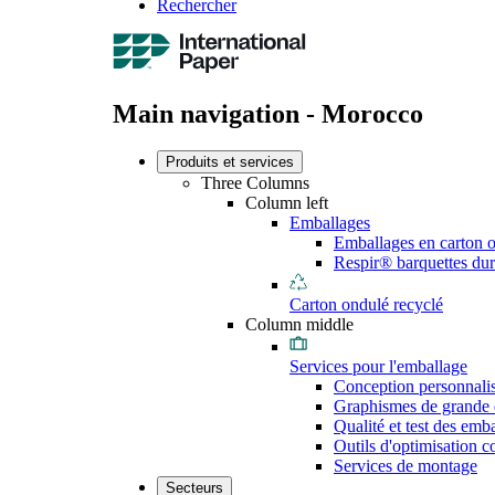
Rechercher
Main navigation - Morocco
Produits et services
Three Columns
Column left
Emballages
Emballages en carton 
Respir® barquettes dur
Carton ondulé recyclé
Column middle
Services pour l'emballage
Conception personnali
Graphismes de grande 
Qualité et test des emb
Outils d'optimisation 
Services de montage
Secteurs