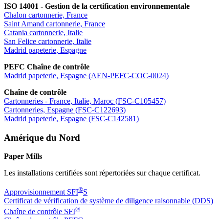
ISO 14001 - Gestion de la certification environnementale
Chalon cartonnerie, France
Saint Amand cartonnerie, France
Catania cartonnerie, Italie
San Felice cartonnerie, Italie
Madrid papeterie, Espagne
PEFC Chaîne de contrôle
Madrid papeterie, Espagne (AEN-PEFC-COC-0024)
Chaîne de contrôle
Cartonneries - France, Italie, Maroc (FSC-C105457)
Cartonneries, Espagne (FSC-C122693)
Madrid papeterie, Espagne (FSC-C142581)
Amérique du Nord
Paper Mills
Les installations certifiées sont répertoriées sur chaque certificat.
®
Approvisionnement SFI
S
Certificat de vérification de système de diligence raisonnable (DDS)
®
Chaîne de contrôle SFI