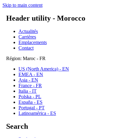
Skip to main content
Header utility - Morocco
Actualités
Carrières
Emplacements
Contact
Région: Maroc - FR
US (North America) - EN
EMEA - EN
Asia - EN
France - FR
Italia - IT
Polska - PL
España - ES
Portugal - PT
Latinoamérica - ES
Search