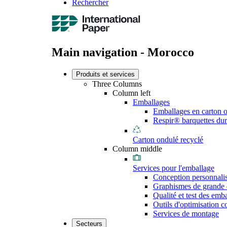
Rechercher
Main navigation - Morocco
Produits et services
Three Columns
Column left
Emballages
Emballages en carton 
Respir® barquettes dur
Carton ondulé recyclé
Column middle
Services pour l'emballage
Conception personnali
Graphismes de grande 
Qualité et test des emb
Outils d'optimisation 
Services de montage
Secteurs