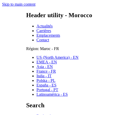
Skip to main content
Header utility - Morocco
Actualités
Carrières
Emplacements
Contact
Région: Maroc - FR
US (North America) - EN
EMEA - EN
Asia - EN
France - FR
Italia - IT
Polska - PL
España - ES
Portugal - PT
Latinoamérica - ES
Search