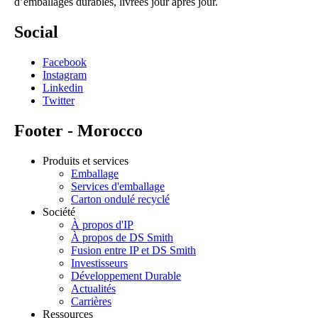
d’emballages durables, livrées jour après jour.
Social
Facebook
Instagram
Linkedin
Twitter
Footer - Morocco
Produits et services
Emballage
Services d'emballage
Carton ondulé recyclé
Société
À propos d'IP
À propos de DS Smith
Fusion entre IP et DS Smith
Investisseurs
Développement Durable
Actualités
Carrières
Ressources