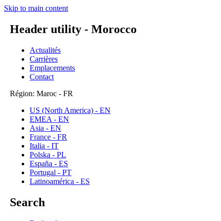
Skip to main content
Header utility - Morocco
Actualités
Carrières
Emplacements
Contact
Région: Maroc - FR
US (North America) - EN
EMEA - EN
Asia - EN
France - FR
Italia - IT
Polska - PL
España - ES
Portugal - PT
Latinoamérica - ES
Search