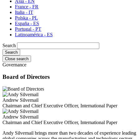
Asia - EN
France - FR
Italia - IT
Polska - PL
España - ES
Portugal - PT
Latinoamérica - ES
Search
Close search
Governance
Board of Directors
Andrew Silvernail
Chairman and Chief Executive Officer, International Paper
Andrew Silvernail
Chairman and Chief Executive Officer, International Paper
Andy Silvernail brings more than two decades of experience leading
global companies across the manufacturing and technology sectors.