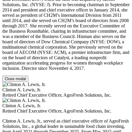
Solutions, Inc. (NYSE: J). Prior to becoming chairman in September
2014 and president and chief executive officer in January 2014, she
served as president of CH2M’s International Division from 2011
until 2014, and she served on CH2M’s board of directors from 2008
through 2017. She recently served on the Executive Committee of
the Business Roundtable, chairing its infrastructure committee, and
was a member of the Business Council. Hinman also serves on the
board of directors of Dow Chemical Company (NYSE: DOW), a
multinational chemical corporation. She previously served on the
board of AECOM (NYSE: ACM), a premier infrastructure firm, and
on the board of directors of Catalyst, a leading nonprofit
organization accelerating progress for women through workplace
inclusion. Director since November 4, 2017.
Close modal
Clinton A. Lewis, Jr.
Retired Chief Executive Officer, AgroFresh Solutions, Inc.
Clinton A. Lewis, Jr.
Retired Chief Executive Officer, AgroFresh Solutions, Inc.
Clinton A. Lewis, Jr., served as chief executive officer of AgroFresh
Solutions, Inc., a global leader in sustainable food chain investing,
from April 2021 through December 2025. From May 2015 until