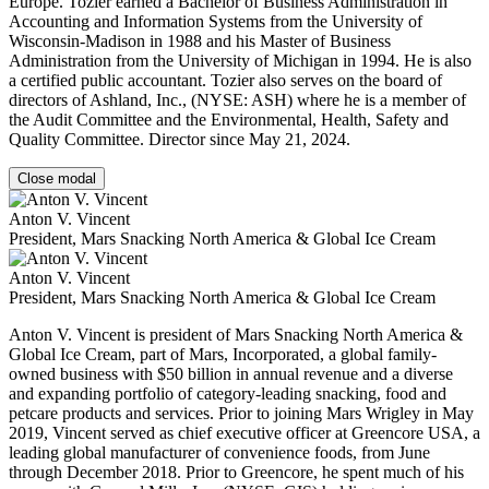
Europe. Tozier earned a Bachelor of Business Administration in
Accounting and Information Systems from the University of
Wisconsin-Madison in 1988 and his Master of Business
Administration from the University of Michigan in 1994. He is also
a certified public accountant. Tozier also serves on the board of
directors of Ashland, Inc., (NYSE: ASH) where he is a member of
the Audit Committee and the Environmental, Health, Safety and
Quality Committee. Director since May 21, 2024.
Close modal
Anton V. Vincent
President, Mars Snacking North America & Global Ice Cream
Anton V. Vincent
President, Mars Snacking North America & Global Ice Cream
Anton V. Vincent is president of Mars Snacking North America &
Global Ice Cream, part of Mars, Incorporated, a global family-
owned business with $50 billion in annual revenue and a diverse
and expanding portfolio of category-leading snacking, food and
petcare products and services. Prior to joining Mars Wrigley in May
2019, Vincent served as chief executive officer at Greencore USA, a
leading global manufacturer of convenience foods, from June
through December 2018. Prior to Greencore, he spent much of his