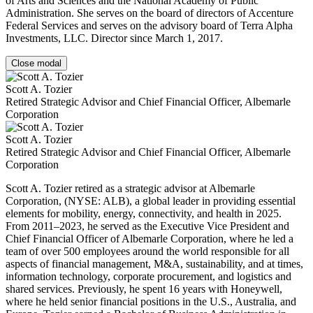
of Arts and Sciences and the National Academy of Public
Administration. She serves on the board of directors of Accenture
Federal Services and serves on the advisory board of Terra Alpha
Investments, LLC. Director since March 1, 2017.
Close modal
Scott A. Tozier
Retired Strategic Advisor and Chief Financial Officer, Albemarle
Corporation
Scott A. Tozier
Retired Strategic Advisor and Chief Financial Officer, Albemarle
Corporation
Scott A. Tozier retired as a strategic advisor at Albemarle
Corporation, (NYSE: ALB), a global leader in providing essential
elements for mobility, energy, connectivity, and health in 2025.
From 2011–2023, he served as the Executive Vice President and
Chief Financial Officer of Albemarle Corporation, where he led a
team of over 500 employees around the world responsible for all
aspects of financial management, M&A, sustainability, and at times,
information technology, corporate procurement, and logistics and
shared services. Previously, he spent 16 years with Honeywell,
where he held senior financial positions in the U.S., Australia, and