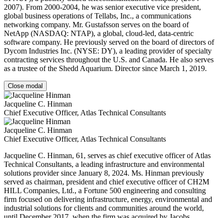
2007). From 2000-2004, he was senior executive vice president,
global business operations of Tellabs, Inc., a communications
networking company. Mr. Gustafsson serves on the board of
NetApp (NASDAQ: NTAP), a global, cloud-led, data-centric
software company. He previously served on the board of directors of
Dycom Industries Inc. (NYSE: DY), a leading provider of specialty
contracting services throughout the U.S. and Canada. He also serves
as a trustee of the Shedd Aquarium. Director since March 1, 2019.
Close modal
Jacqueline C. Hinman
Chief Executive Officer, Atlas Technical Consultants
Jacqueline C. Hinman
Chief Executive Officer, Atlas Technical Consultants
Jacqueline C. Hinman, 61, serves as chief executive officer of Atlas
Technical Consultants, a leading infrastructure and environmental
solutions provider since January 8, 2024. Ms. Hinman previously
served as chairman, president and chief executive officer of CH2M
HILL Companies, Ltd., a Fortune 500 engineering and consulting
firm focused on delivering infrastructure, energy, environmental and
industrial solutions for clients and communities around the world,
until December 2017, when the firm was acquired by Jacobs