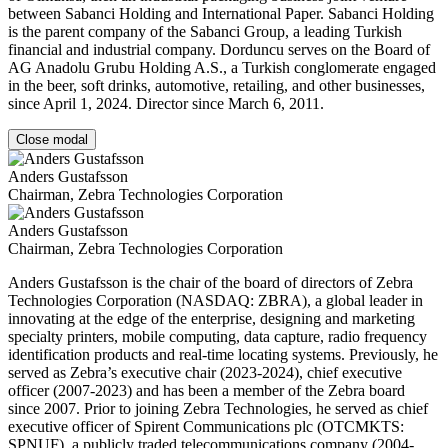
between Sabanci Holding and International Paper. Sabanci Holding
is the parent company of the Sabanci Group, a leading Turkish
financial and industrial company. Dorduncu serves on the Board of
AG Anadolu Grubu Holding A.S., a Turkish conglomerate engaged
in the beer, soft drinks, automotive, retailing, and other businesses,
since April 1, 2024. Director since March 6, 2011.
Close modal
Anders Gustafsson
Chairman, Zebra Technologies Corporation
Anders Gustafsson
Chairman, Zebra Technologies Corporation
Anders Gustafsson is the chair of the board of directors of Zebra
Technologies Corporation (NASDAQ: ZBRA), a global leader in
innovating at the edge of the enterprise, designing and marketing
specialty printers, mobile computing, data capture, radio frequency
identification products and real-time locating systems. Previously, he
served as Zebra’s executive chair (2023-2024), chief executive
officer (2007-2023) and has been a member of the Zebra board
since 2007. Prior to joining Zebra Technologies, he served as chief
executive officer of Spirent Communications plc (OTCMKTS:
SPNUF), a publicly traded telecommunications company (2004-