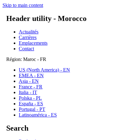
Skip to main content
Header utility - Morocco
Actualités
Carrières
Emplacements
Contact
Région: Maroc - FR
US (North America) - EN
EMEA - EN
Asia - EN
France - FR
Italia - IT
Polska - PL
España - ES
Portugal - PT
Latinoamérica - ES
Search