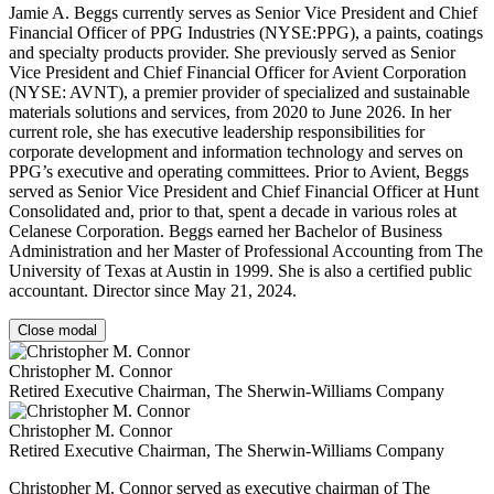
Jamie A. Beggs currently serves as Senior Vice President and Chief
Financial Officer of PPG Industries (NYSE:PPG), a paints, coatings
and specialty products provider. She previously served as Senior
Vice President and Chief Financial Officer for Avient Corporation
(NYSE: AVNT), a premier provider of specialized and sustainable
materials solutions and services, from 2020 to June 2026. In her
current role, she has executive leadership responsibilities for
corporate development and information technology and serves on
PPG’s executive and operating committees. Prior to Avient, Beggs
served as Senior Vice President and Chief Financial Officer at Hunt
Consolidated and, prior to that, spent a decade in various roles at
Celanese Corporation. Beggs earned her Bachelor of Business
Administration and her Master of Professional Accounting from The
University of Texas at Austin in 1999. She is also a certified public
accountant. Director since May 21, 2024.
Close modal
Christopher M. Connor
Retired Executive Chairman, The Sherwin-Williams Company
Christopher M. Connor
Retired Executive Chairman, The Sherwin-Williams Company
Christopher M. Connor served as executive chairman of The