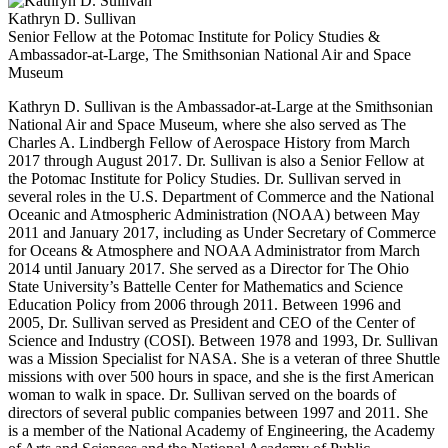
Kathryn D. Sullivan
Senior Fellow at the Potomac Institute for Policy Studies &
Ambassador-at-Large, The Smithsonian National Air and Space
Museum
Kathryn D. Sullivan is the Ambassador-at-Large at the Smithsonian
National Air and Space Museum, where she also served as The
Charles A. Lindbergh Fellow of Aerospace History from March
2017 through August 2017. Dr. Sullivan is also a Senior Fellow at
the Potomac Institute for Policy Studies. Dr. Sullivan served in
several roles in the U.S. Department of Commerce and the National
Oceanic and Atmospheric Administration (NOAA) between May
2011 and January 2017, including as Under Secretary of Commerce
for Oceans & Atmosphere and NOAA Administrator from March
2014 until January 2017. She served as a Director for The Ohio
State University’s Battelle Center for Mathematics and Science
Education Policy from 2006 through 2011. Between 1996 and
2005, Dr. Sullivan served as President and CEO of the Center of
Science and Industry (COSI). Between 1978 and 1993, Dr. Sullivan
was a Mission Specialist for NASA. She is a veteran of three Shuttle
missions with over 500 hours in space, and she is the first American
woman to walk in space. Dr. Sullivan served on the boards of
directors of several public companies between 1997 and 2011. She
is a member of the National Academy of Engineering, the Academy