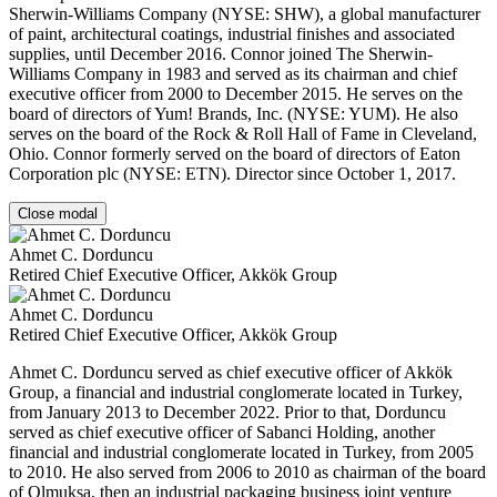
Sherwin-Williams Company (NYSE: SHW), a global manufacturer
of paint, architectural coatings, industrial finishes and associated
supplies, until December 2016. Connor joined The Sherwin-
Williams Company in 1983 and served as its chairman and chief
executive officer from 2000 to December 2015. He serves on the
board of directors of Yum! Brands, Inc. (NYSE: YUM). He also
serves on the board of the Rock & Roll Hall of Fame in Cleveland,
Ohio. Connor formerly served on the board of directors of Eaton
Corporation plc (NYSE: ETN). Director since October 1, 2017.
Close modal
Ahmet C. Dorduncu
Retired Chief Executive Officer, Akkök Group
Ahmet C. Dorduncu
Retired Chief Executive Officer, Akkök Group
Ahmet C. Dorduncu served as chief executive officer of Akkök
Group, a financial and industrial conglomerate located in Turkey,
from January 2013 to December 2022. Prior to that, Dorduncu
served as chief executive officer of Sabanci Holding, another
financial and industrial conglomerate located in Turkey, from 2005
to 2010. He also served from 2006 to 2010 as chairman of the board
of Olmuksa, then an industrial packaging business joint venture