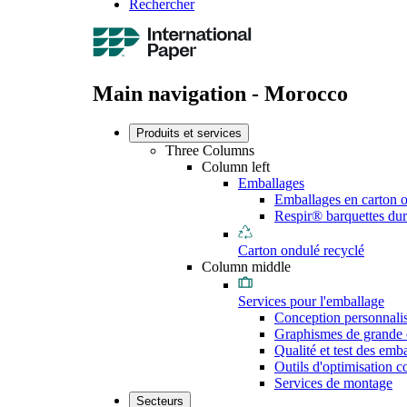
Rechercher
Main navigation - Morocco
Produits et services
Three Columns
Column left
Emballages
Emballages en carton 
Respir® barquettes dur
Carton ondulé recyclé
Column middle
Services pour l'emballage
Conception personnali
Graphismes de grande 
Qualité et test des emb
Outils d'optimisation 
Services de montage
Secteurs