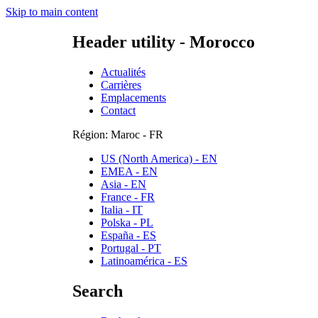
Skip to main content
Header utility - Morocco
Actualités
Carrières
Emplacements
Contact
Région: Maroc - FR
US (North America) - EN
EMEA - EN
Asia - EN
France - FR
Italia - IT
Polska - PL
España - ES
Portugal - PT
Latinoamérica - ES
Search