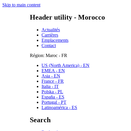
Skip to main content
Header utility - Morocco
Actualités
Carrières
Emplacements
Contact
Région: Maroc - FR
US (North America) - EN
EMEA - EN
Asia - EN
France - FR
Italia - IT
Polska - PL
España - ES
Portugal - PT
Latinoamérica - ES
Search