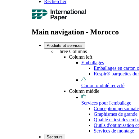
Rechercher
Main navigation - Morocco
Produits et services
Three Columns
Column left
Emballages
Emballages en carton 
Respir® barquettes dur
Carton ondulé recyclé
Column middle
Services pour l'emballage
Conception personnali
Graphismes de grande 
Qualité et test des emb
Outils d'optimisation 
Services de montage
Secteurs