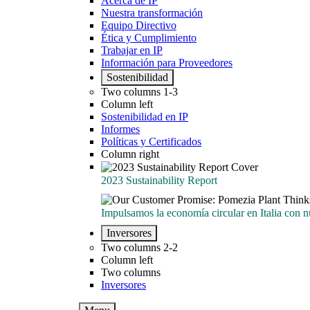
Acerca de IP
Nuestra transformación
Equipo Directivo
Ética y Cumplimiento
Trabajar en IP
Información para Proveedores
Sostenibilidad
Two columns 1-3
Column left
Sostenibilidad en IP
Informes
Políticas y Certificados
Column right
2023 Sustainability Report
2023 Sustainability Report
Impulsamos la economía circular en Italia con n
Impulsamos la economía circular en Italia con n
Inversores
Two columns 2-2
Column left
Two columns
Inversores