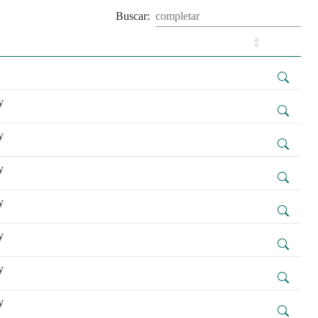
Buscar:
y
y
y
y
y
y
y