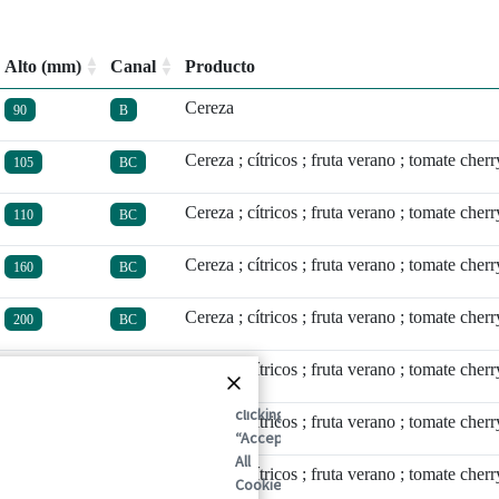
Alto (mm)
Canal
Producto
Cereza
90
B
Cereza ; cítricos ; fruta verano ; tomate cherr
105
BC
Cereza ; cítricos ; fruta verano ; tomate cherr
110
BC
Cereza ; cítricos ; fruta verano ; tomate cherr
160
BC
Cereza ; cítricos ; fruta verano ; tomate cherr
200
BC
Cereza ; cítricos ; fruta verano ; tomate cherr
100
BC
By
clicking
Cereza ; cítricos ; fruta verano ; tomate cherr
120
BC
“Accept
All
Cereza ; cítricos ; fruta verano ; tomate cherr
90
BC
Cookies”,