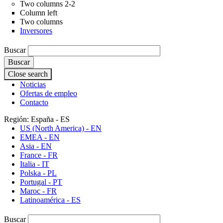
Two columns 2-2
Column left
Two columns
Inversores
Buscar
Close search
Header utility - ES
Noticias
Ofertas de empleo
Contacto
Región: España - ES
US (North America) - EN
EMEA - EN
Asia - EN
France - FR
Italia - IT
Polska - PL
Portugal - PT
Maroc - FR
Latinoamérica - ES
Buscar