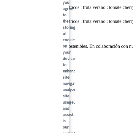
you
Cereza ; cítricos ; fruta verano ; tomate cherr
140
BC
agree
to
the
Cereza ; cítricos ; fruta verano ; tomate cherr
55
BC
storing
of
cookies
on
r mundial en soluciones de embalaje sostenibles. En colaboración con n
que entregamos.
your
device
to
enhance
site
navigation,
analyze
site
usage,
and
assist
in
our