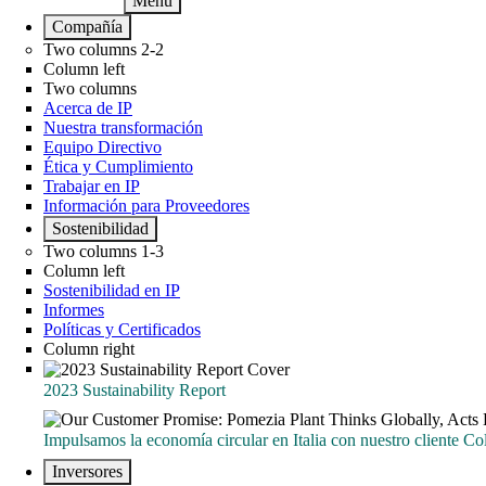
Menu
Main navigation - ES
Compañía
Two columns 2-2
Column left
Two columns
Acerca de IP
Nuestra transformación
Equipo Directivo
Ética y Cumplimiento
Trabajar en IP
Información para Proveedores
Sostenibilidad
Two columns 1-3
Column left
Sostenibilidad en IP
Informes
Políticas y Certificados
Column right
2023 Sustainability Report
2023 Sustainability Report
Impulsamos la economía circular en Italia con nuestro cliente C
Impulsamos la economía circular en Italia con nuestro cliente Co
Inversores