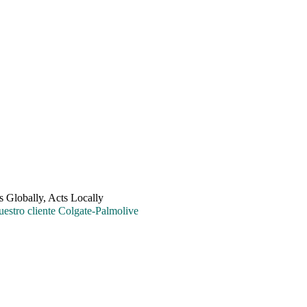
uestro cliente Colgate-Palmolive
uestro cliente Colgate-Palmolive