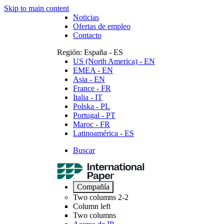
Skip to main content
Header utility - ES
Noticias
Ofertas de empleo
Contacto
Región: España - ES
US (North America) - EN
EMEA - EN
Asia - EN
France - FR
Italia - IT
Polska - PL
Portugal - PT
Maroc - FR
Latinoamérica - ES
Search
Buscar
Main navigation - ES
Compañía
Two columns 2-2
Column left
Two columns