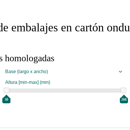
de embalajes en cartón ondu
as homologadas
Altura [min-max] (mm)
30
260