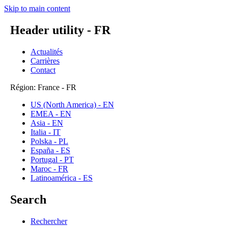
Skip to main content
Header utility - FR
Actualités
Carrières
Contact
Région: France - FR
US (North America) - EN
EMEA - EN
Asia - EN
Italia - IT
Polska - PL
España - ES
Portugal - PT
Maroc - FR
Latinoamérica - ES
Search
Rechercher