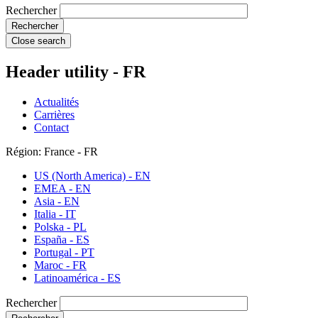
Rechercher
Close search
Header utility - FR
Actualités
Carrières
Contact
Région: France - FR
US (North America) - EN
EMEA - EN
Asia - EN
Italia - IT
Polska - PL
España - ES
Portugal - PT
Maroc - FR
Latinoamérica - ES
Rechercher