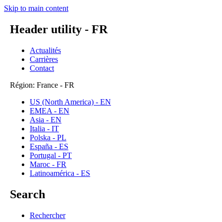
Skip to main content
Header utility - FR
Actualités
Carrières
Contact
Région: France - FR
US (North America) - EN
EMEA - EN
Asia - EN
Italia - IT
Polska - PL
España - ES
Portugal - PT
Maroc - FR
Latinoamérica - ES
Search
Rechercher