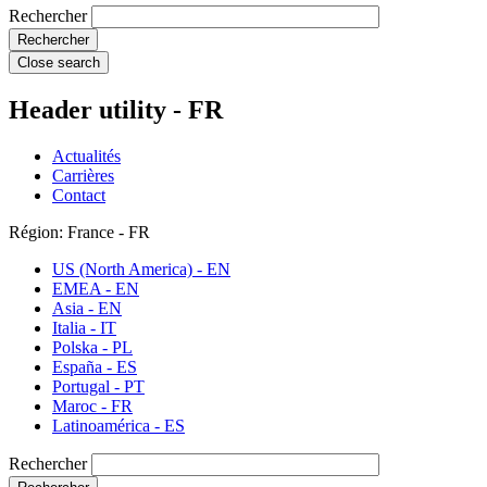
Rechercher
Close search
Header utility - FR
Actualités
Carrières
Contact
Région: France - FR
US (North America) - EN
EMEA - EN
Asia - EN
Italia - IT
Polska - PL
España - ES
Portugal - PT
Maroc - FR
Latinoamérica - ES
Rechercher