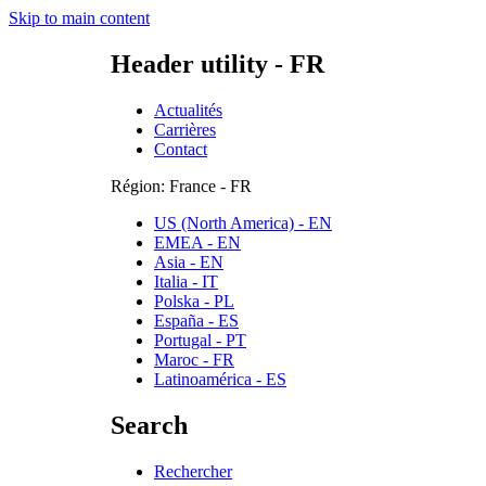
Skip to main content
Header utility - FR
Actualités
Carrières
Contact
Région: France - FR
US (North America) - EN
EMEA - EN
Asia - EN
Italia - IT
Polska - PL
España - ES
Portugal - PT
Maroc - FR
Latinoamérica - ES
Search
Rechercher