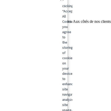
By
clicking
“Accept
All
Cookies”,
er mondial des solutions d'emballage durables. Aux côtés de nos clients
r après jour.
you
agree
to
the
storing
of
cookies
on
your
device
to
enhance
site
navigation,
analyze
site
usage,