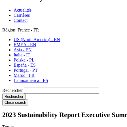
Actualités
Carrières
Contact
Région: France - FR
US (North America) - EN
EMEA - EN
Asia - EN
Italia - IT
Polska - PL
España - ES
Portugal - PT
Maroc - FR
Latinoamérica - ES
Rechercher
Close search
2023 Sustainability Report Executive Su
Topics