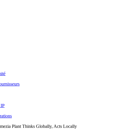
ité
ournisseurs
 IP
arations