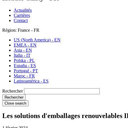
Actualités
Carrières
Contact
Région: France - FR
US (North America) - EN
EMEA - EN
Asia - EN
Italia - IT
Polska - PL
España - ES
Portugal - PT
Maroc - FR
Latinoamérica - ES
Rechercher
Close search
Les solutions d'emballages renouvelables 
1 février 2024