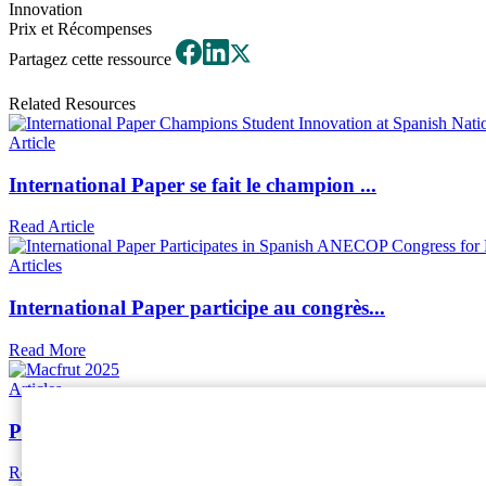
Innovation
Prix et Récompenses
Partagez cette ressource
Related Resources
Article
International Paper se fait le champion ...
Read Article
Articles
International Paper participe au congrès...
Read More
Articles
Présentation de solutions d'emballage in...
Read More