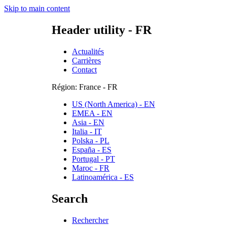
Skip to main content
Header utility - FR
Actualités
Carrières
Contact
Région: France - FR
US (North America) - EN
EMEA - EN
Asia - EN
Italia - IT
Polska - PL
España - ES
Portugal - PT
Maroc - FR
Latinoamérica - ES
Search
Rechercher