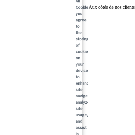
All
Cookies”,
er mondial des solutions d'emballage durables. Aux côtés de nos clients
r après jour.
you
agree
to
the
storing
of
cookies
on
your
device
to
enhance
site
navigation,
analyze
site
usage,
and
assist
in