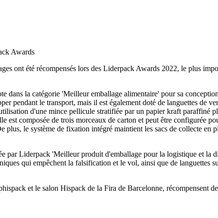
lages ont été récompensés lors des Liderpack Awards 2022, le plus imp
ote dans la catégorie 'Meilleur emballage alimentaire' pour sa conception
 pendant le transport, mais il est également doté de languettes de verr
tilisation d'une mince pellicule stratifiée par un papier kraft paraffiné p
elle est composée de trois morceaux de carton et peut être configurée po
De plus, le système de fixation intégré maintient les sacs de collecte en
e par Liderpack 'Meilleur produit d'emballage pour la logistique et la di
iques qui empêchent la falsification et le vol, ainsi que de languettes sup
ispack et le salon Hispack de la Fira de Barcelonne, récompensent depui