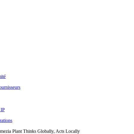
ité
ournisseurs
 IP
arations