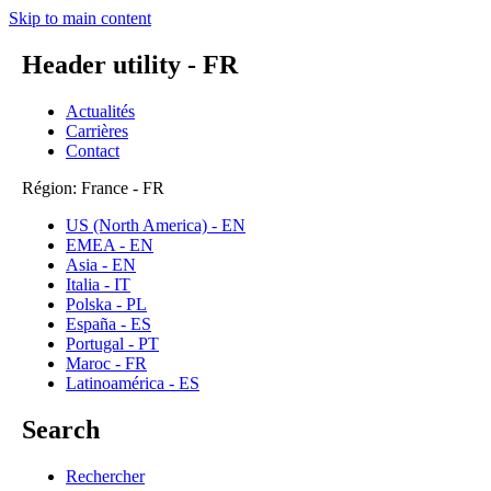
Skip to main content
Header utility - FR
Actualités
Carrières
Contact
Région: France - FR
US (North America) - EN
EMEA - EN
Asia - EN
Italia - IT
Polska - PL
España - ES
Portugal - PT
Maroc - FR
Latinoamérica - ES
Search
Rechercher