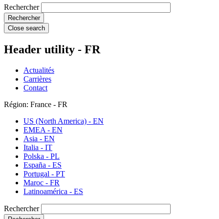
Rechercher
Close search
Header utility - FR
Actualités
Carrières
Contact
Région: France - FR
US (North America) - EN
EMEA - EN
Asia - EN
Italia - IT
Polska - PL
España - ES
Portugal - PT
Maroc - FR
Latinoamérica - ES
Rechercher