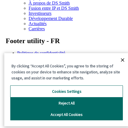
À propos de DS Smith
Fusion entre IP et DS Smith
Investisseurs
Développement Durable
Actualités
Carrières
Footer utility - FR
Politique de confidentialité
Conditions d'utilisation
Déclarations de situation
By clicking “Accept All Cookies”, you agree to the storing of
Politique de cookies
cookies on your device to enhance site navigation, analyze site
Conditions générales
usage, and assist in our marketing efforts.
©2026 International Paper. All Rights Reserved.
Cookies Settings
Reject All
Accept All Cookies