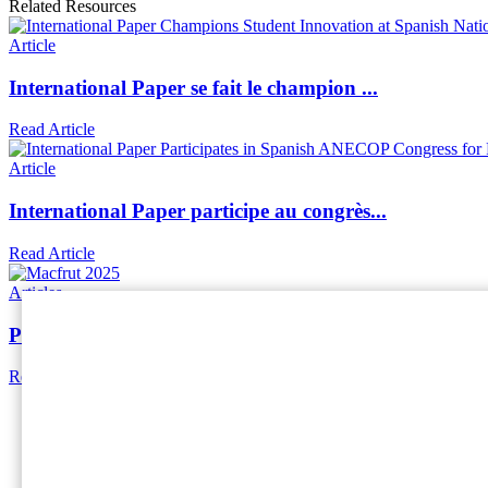
Related Resources
Article
International Paper se fait le champion ...
Read Article
Article
International Paper participe au congrès...
Read Article
Articles
Présentation de solutions d'emballage in...
Read More
Home
International Paper (NYSE : IP ; LSE : IPC) est le lead
grâce à nos solutions d’emballages durables, livrées jou
Social