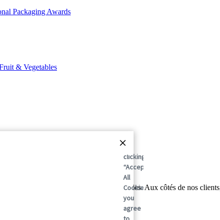
By
clicking
“Accept
All
Cookies”,
er mondial des solutions d'emballage durables. Aux côtés de nos clients
r après jour.
you
agree
to