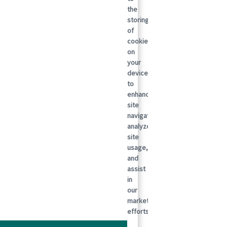
the
storing
of
cookies
on
your
device
to
enhance
site
navigation,
analyze
site
usage,
and
assist
in
our
marketing
efforts.