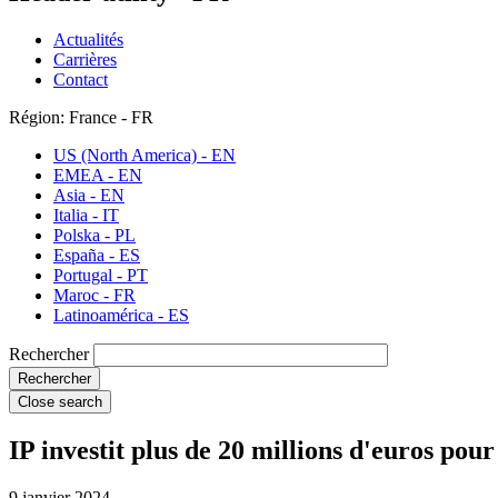
Actualités
Carrières
Contact
Région: France - FR
US (North America) - EN
EMEA - EN
Asia - EN
Italia - IT
Polska - PL
España - ES
Portugal - PT
Maroc - FR
Latinoamérica - ES
Rechercher
Close search
IP investit plus de 20 millions d'euros po
9 janvier 2024