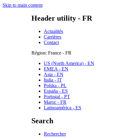
Skip to main content
Header utility - FR
Actualités
Carrières
Contact
Région: France - FR
US (North America) - EN
EMEA - EN
Asia - EN
Italia - IT
Polska - PL
España - ES
Portugal - PT
Maroc - FR
Latinoamérica - ES
Search
Rechercher