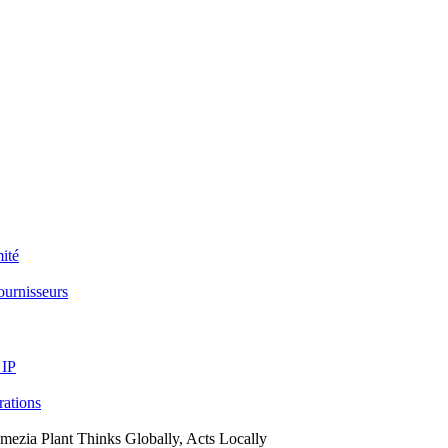
ité
ournisseurs
 IP
arations