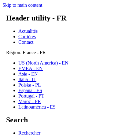
Skip to main content
Header utility - FR
Actualités
Carrières
Contact
Région: France - FR
US (North America) - EN
EMEA - EN
Asia - EN
Italia - IT
Polska - PL
España - ES
Portugal - PT
Maroc - FR
Latinoamérica - ES
Search
Rechercher