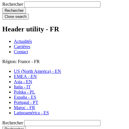
Rechercher
Close search
Header utility - FR
Actualités
Carrières
Contact
Région: France - FR
US (North America) - EN
EMEA - EN
Asia - EN
Italia - IT
Polska - PL
España - ES
Portugal - PT
Maroc - FR
Latinoamérica - ES
Rechercher