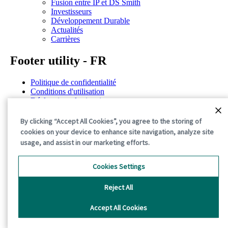
Fusion entre IP et DS Smith
Investisseurs
Développement Durable
Actualités
Carrières
Footer utility - FR
Politique de confidentialité
Conditions d'utilisation
Déclarations de situation
Politique de cookies
Conditions générales
By clicking “Accept All Cookies”, you agree to the storing of
cookies on your device to enhance site navigation, analyze site
©2026 International Paper. All Rights Reserved.
usage, and assist in our marketing efforts.
Cookies Settings
Reject All
Accept All Cookies