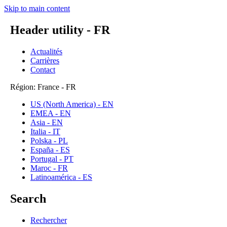
Skip to main content
Header utility - FR
Actualités
Carrières
Contact
Région: France - FR
US (North America) - EN
EMEA - EN
Asia - EN
Italia - IT
Polska - PL
España - ES
Portugal - PT
Maroc - FR
Latinoamérica - ES
Search
Rechercher