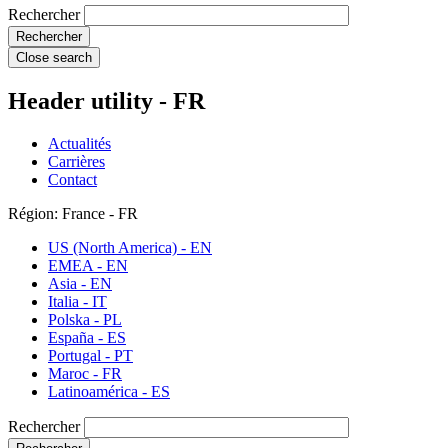
Rechercher
Close search
Header utility - FR
Actualités
Carrières
Contact
Région: France - FR
US (North America) - EN
EMEA - EN
Asia - EN
Italia - IT
Polska - PL
España - ES
Portugal - PT
Maroc - FR
Latinoamérica - ES
Rechercher