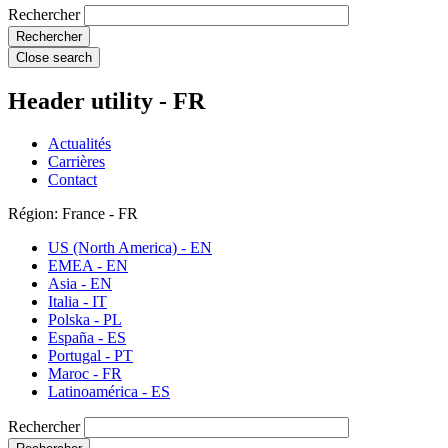
Rechercher
Close search
Header utility - FR
Actualités
Carrières
Contact
Région: France - FR
US (North America) - EN
EMEA - EN
Asia - EN
Italia - IT
Polska - PL
España - ES
Portugal - PT
Maroc - FR
Latinoamérica - ES
Rechercher