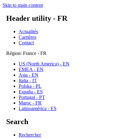
Skip to main content
Header utility - FR
Actualités
Carrières
Contact
Région: France - FR
US (North America) - EN
EMEA - EN
Asia - EN
Italia - IT
Polska - PL
España - ES
Portugal - PT
Maroc - FR
Latinoamérica - ES
Search
Rechercher