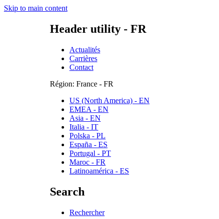
Skip to main content
Header utility - FR
Actualités
Carrières
Contact
Région: France - FR
US (North America) - EN
EMEA - EN
Asia - EN
Italia - IT
Polska - PL
España - ES
Portugal - PT
Maroc - FR
Latinoamérica - ES
Search
Rechercher