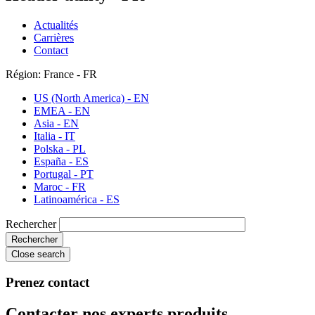
Actualités
Carrières
Contact
Région: France - FR
US (North America) - EN
EMEA - EN
Asia - EN
Italia - IT
Polska - PL
España - ES
Portugal - PT
Maroc - FR
Latinoamérica - ES
Rechercher
Close search
Prenez contact
Contacter nos experts produits