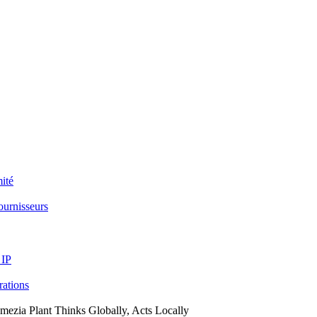
ité
ournisseurs
 IP
arations