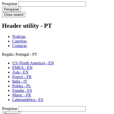
Pesquisar
Close search
Header utility - PT
Notícias
Carreiras
Contacto
Região: Portugal - PT
US (North America) - EN
EMEA - EN
Asia - EN
France - FR
Italia - IT
Polska - PL
España - ES
Maroc - FR
Latinoamérica - ES
Pesquisar