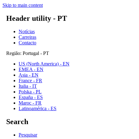
Skip to main content
Header utility - PT
Notícias
Carreiras
Contacto
Região: Portugal - PT
US (North America) - EN
EMEA - EN
Asia - EN
France - FR
Italia - IT
Polska - PL
España - ES
Maroc - FR
Latinoamérica - ES
Search
Pesquisar