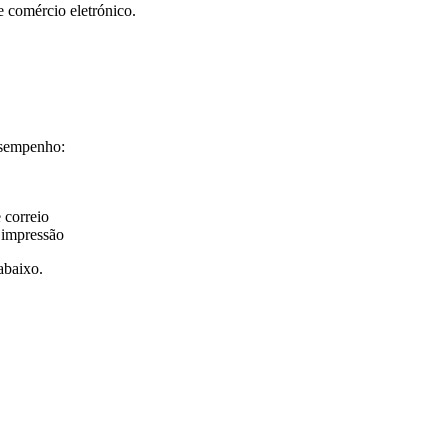
e comércio eletrónico.
desempenho:
 correio
 impressão
abaixo.