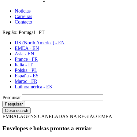
Notícias
Carreiras
Contacto
Região: Portugal - PT
US (North America) - EN
EMEA - EN
Asia - EN
France - FR
Italia - IT
Polska - PL
España - ES
Maroc - FR
Latinoamérica - ES
Pesquisar
Close search
EMBALAGENS CANELADAS NA REGIÃO EMEA
Envelopes e bolsas prontos a enviar