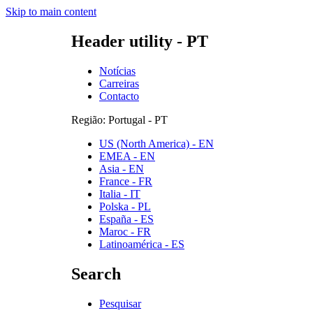
Skip to main content
Header utility - PT
Notícias
Carreiras
Contacto
Região: Portugal - PT
US (North America) - EN
EMEA - EN
Asia - EN
France - FR
Italia - IT
Polska - PL
España - ES
Maroc - FR
Latinoamérica - ES
Search
Pesquisar