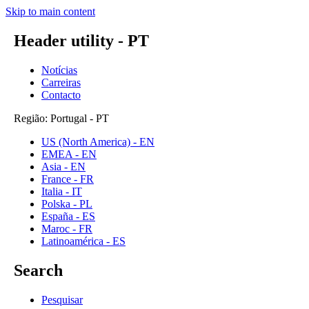
Skip to main content
Header utility - PT
Notícias
Carreiras
Contacto
Região: Portugal - PT
US (North America) - EN
EMEA - EN
Asia - EN
France - FR
Italia - IT
Polska - PL
España - ES
Maroc - FR
Latinoamérica - ES
Search
Pesquisar