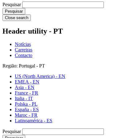
Pesquisar
Close search
Header utility - PT
Notícias
Carreiras
Contacto
Região: Portugal - PT
US (North America) - EN
EMEA - EN
Asia - EN
France - FR
Italia - IT
Polska - PL
España - ES
Maroc - FR
Latinoamérica - ES
Pesquisar