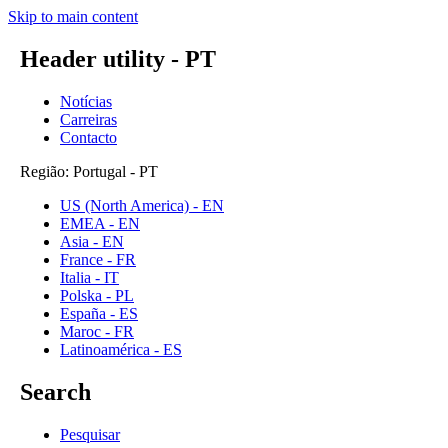
Skip to main content
Header utility - PT
Notícias
Carreiras
Contacto
Região: Portugal - PT
US (North America) - EN
EMEA - EN
Asia - EN
France - FR
Italia - IT
Polska - PL
España - ES
Maroc - FR
Latinoamérica - ES
Search
Pesquisar