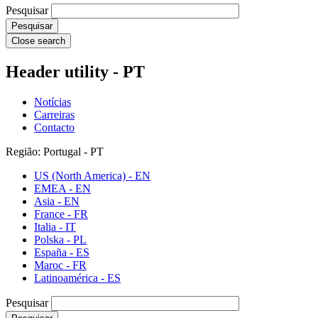
Pesquisar
Close search
Header utility - PT
Notícias
Carreiras
Contacto
Região: Portugal - PT
US (North America) - EN
EMEA - EN
Asia - EN
France - FR
Italia - IT
Polska - PL
España - ES
Maroc - FR
Latinoamérica - ES
Pesquisar