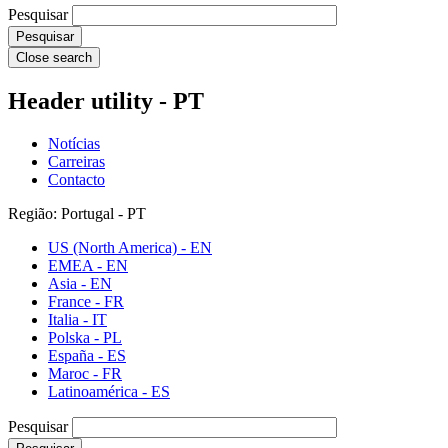
Pesquisar
Close search
Header utility - PT
Notícias
Carreiras
Contacto
Região: Portugal - PT
US (North America) - EN
EMEA - EN
Asia - EN
France - FR
Italia - IT
Polska - PL
España - ES
Maroc - FR
Latinoamérica - ES
Pesquisar