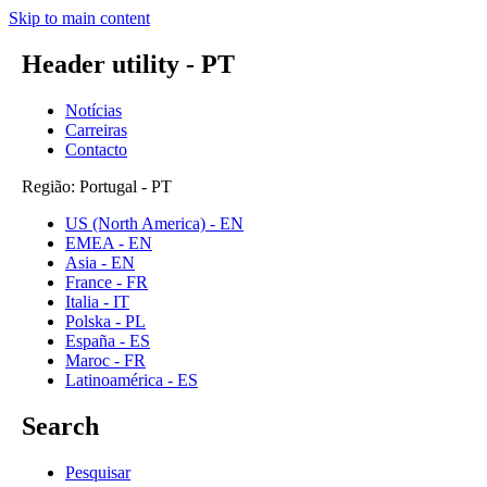
Skip to main content
Header utility - PT
Notícias
Carreiras
Contacto
Região: Portugal - PT
US (North America) - EN
EMEA - EN
Asia - EN
France - FR
Italia - IT
Polska - PL
España - ES
Maroc - FR
Latinoamérica - ES
Search
Pesquisar