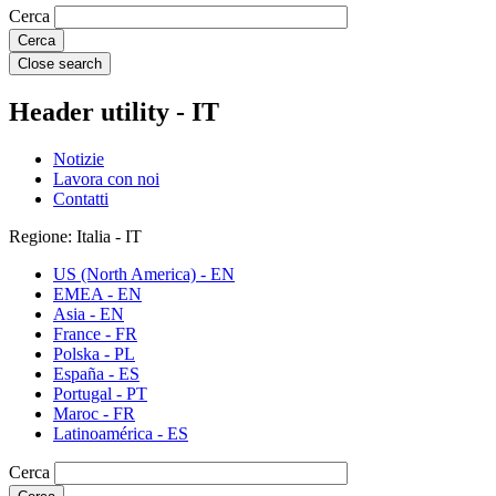
Cerca
Close search
Header utility - IT
Notizie
Lavora con noi
Contatti
Regione: Italia - IT
US (North America) - EN
EMEA - EN
Asia - EN
France - FR
Polska - PL
España - ES
Portugal - PT
Maroc - FR
Latinoamérica - ES
Cerca