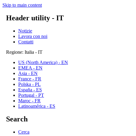
Skip to main content
Header utility - IT
Notizie
Lavora con noi
Contatti
Regione: Italia - IT
US (North America) - EN
EMEA - EN
Asia - EN
France - FR
Polska - PL
España - ES
Portugal - PT
Maroc - FR
Latinoamérica - ES
Search
Cerca