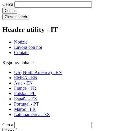
Cerca
Close search
Header utility - IT
Notizie
Lavora con noi
Contatti
Regione: Italia - IT
US (North America) - EN
EMEA - EN
Asia - EN
France - FR
Polska - PL
España - ES
Portugal - PT
Maroc - FR
Latinoamérica - ES
Cerca