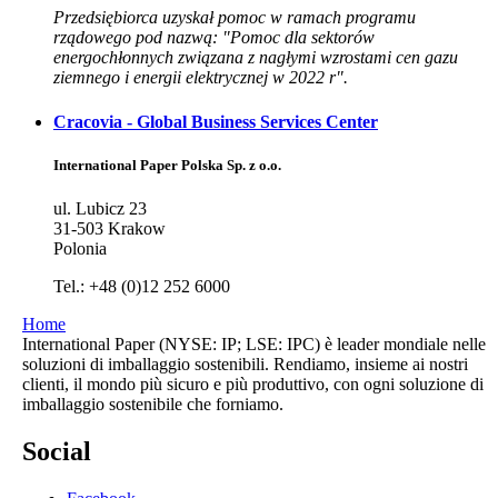
Przedsiębiorca uzyskał pomoc w ramach programu
rządowego pod nazwą: "Pomoc dla sektorów
energochłonnych związana z nagłymi wzrostami cen gazu
ziemnego i energii elektrycznej w 2022 r".
Cracovia - Global Business Services Center
International Paper Polska Sp. z o.o.
ul. Lubicz 23
31-503 Krakow
Polonia
Tel.: +48 (0)12 252 6000
Home
International Paper (NYSE: IP; LSE: IPC) è leader mondiale nelle
soluzioni di imballaggio sostenibili. Rendiamo, insieme ai nostri
clienti, il mondo più sicuro e più produttivo, con ogni soluzione di
imballaggio sostenibile che forniamo.
Social