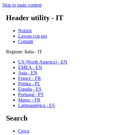
Skip to main content
Header utility - IT
Notizie
Lavora con noi
Contatti
Regione: Italia - IT
US (North America) - EN
EMEA - EN
Asia - EN
France - FR
Polska - PL
España - ES
Portugal - PT
Maroc - FR
Latinoamérica - ES
Search
Cerca