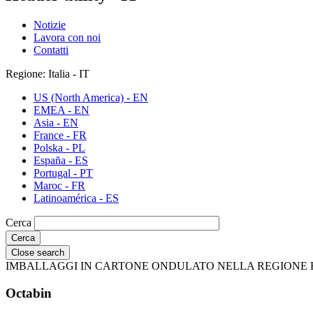
Notizie
Lavora con noi
Contatti
Regione: Italia - IT
US (North America) - EN
EMEA - EN
Asia - EN
France - FR
Polska - PL
España - ES
Portugal - PT
Maroc - FR
Latinoamérica - ES
Cerca
Close search
IMBALLAGGI IN CARTONE ONDULATO NELLA REGIONE
Octabin