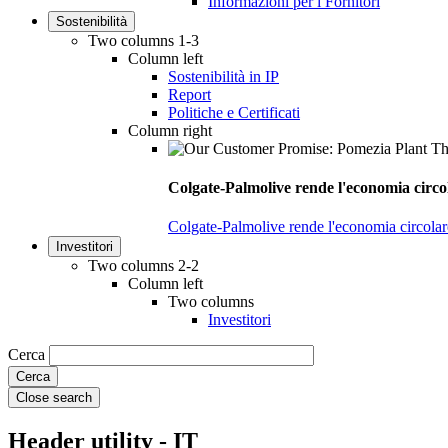
Informazioni per i Fornitori
Sostenibilità
Two columns 1-3
Column left
Sostenibilità in IP
Report
Politiche e Certificati
Column right
Colgate-Palmolive rende l'economia circol
Colgate-Palmolive rende l'economia circolare
Investitori
Two columns 2-2
Column left
Two columns
Investitori
Cerca
Close search
Header utility - IT