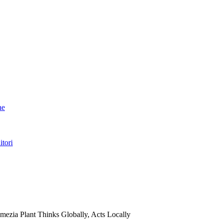
ne
itori