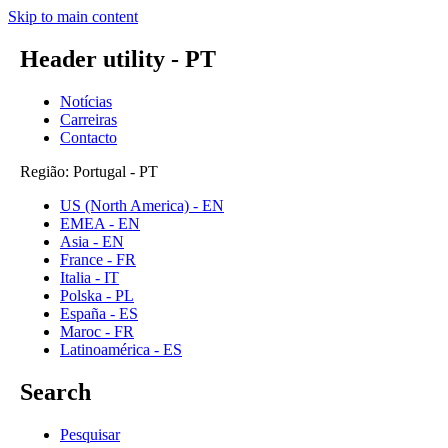
Skip to main content
Header utility - PT
Notícias
Carreiras
Contacto
Região: Portugal - PT
US (North America) - EN
EMEA - EN
Asia - EN
France - FR
Italia - IT
Polska - PL
España - ES
Maroc - FR
Latinoamérica - ES
Search
Pesquisar