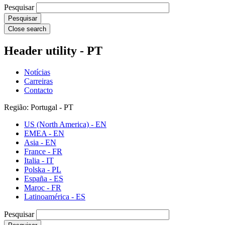
Pesquisar
Close search
Header utility - PT
Notícias
Carreiras
Contacto
Região: Portugal - PT
US (North America) - EN
EMEA - EN
Asia - EN
France - FR
Italia - IT
Polska - PL
España - ES
Maroc - FR
Latinoamérica - ES
Pesquisar