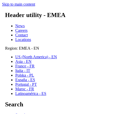
Skip to main content
Header utility - EMEA
News
Careers
Contact
Locations
Region: EMEA - EN
US (North America) - EN
Asia - EN
France - FR
Italia - IT
Polska - PL
España - ES
Portugal - PT
Maroc - FR
Latinoamérica - ES
Search