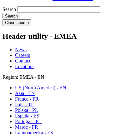
Search
Close search
Header utility - EMEA
News
Careers
Contact
Locations
Region: EMEA - EN
US (North America) - EN
Asia - EN
France - FR
Italia - IT
Polska - PL
España - ES
Portugal - PT
Maroc - FR
Latinoamérica - ES